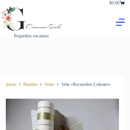
Saltar
$
0.00
Carro
al
de
contenido
compra
Pequeños encantos
Inicio
Bautizo
Velas
Vela «Recuerdos Celestes»