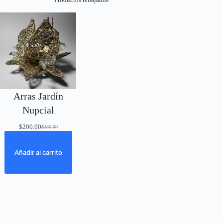
Arras Jardín
Nupcial
$
200.00
$
280.00
El
El
precio
precio
original
actual
Añadir al carrito
era:
es:
$280.00.
$200.00.