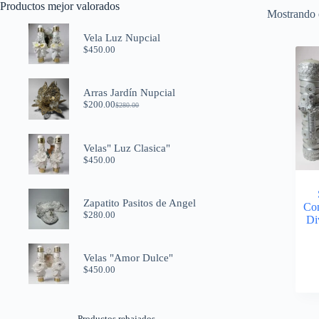
Productos mejor valorados
Mostrando e
Vela Luz Nupcial
$
450.00
Arras Jardín Nupcial
$
200.00
$
280.00
El
El
precio
precio
original
actual
era:
es:
Velas" Luz Clasica"
$280.00.
$200.00.
$
450.00
Zapatito Pasitos de Angel
Co
$
280.00
Di
Velas "Amor Dulce"
$
450.00
Productos rebajados