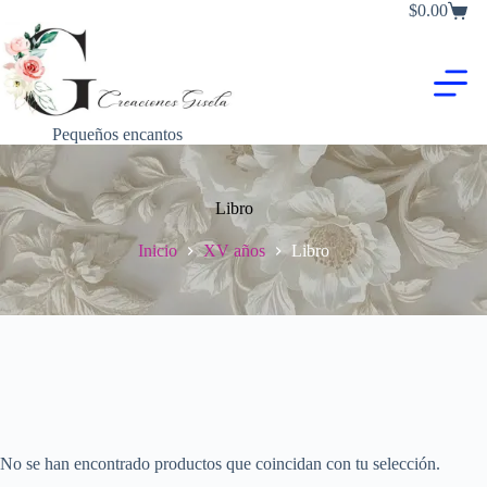
Saltar
$
0.00
Carro
al
de
contenido
compra
Pequeños encantos
Libro
Inicio
XV años
Libro
No se han encontrado productos que coincidan con tu selección.