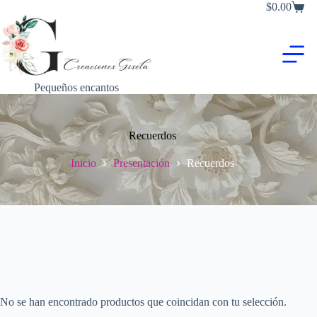
Saltar
$
0.00
Carro
al
de
contenido
compra
Pequeños encantos
Recuerdos
Inicio
Presentación
Recuerdos
No se han encontrado productos que coincidan con tu selección.