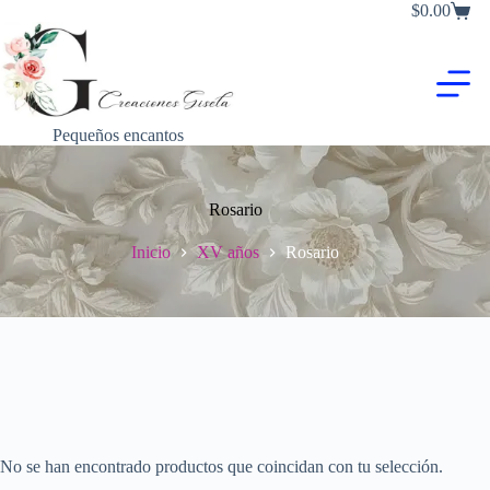
Saltar
$
0.00
Carro
al
de
contenido
compra
Pequeños encantos
Rosario
Inicio
XV años
Rosario
No se han encontrado productos que coincidan con tu selección.