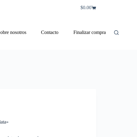
$
0.00
Carro
de
compra
obre nosotros
Contacto
Finalizar compra
lata»